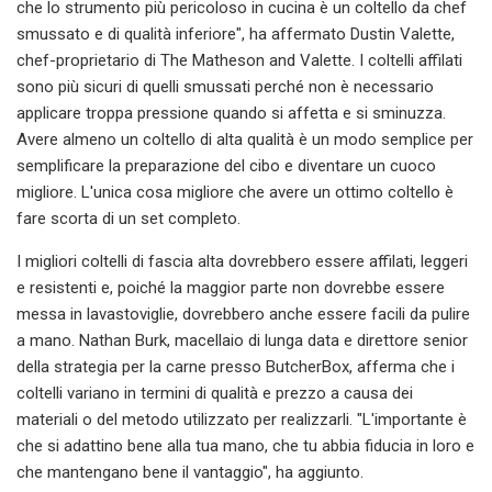
che lo strumento più pericoloso in cucina è un coltello da chef
smussato e di qualità inferiore", ha affermato Dustin Valette,
chef-proprietario di The Matheson and Valette. I coltelli affilati
sono più sicuri di quelli smussati perché non è necessario
applicare troppa pressione quando si affetta e si sminuzza.
Avere almeno un coltello di alta qualità è un modo semplice per
semplificare la preparazione del cibo e diventare un cuoco
migliore. L'unica cosa migliore che avere un ottimo coltello è
fare scorta di un set completo.
I migliori coltelli di fascia alta dovrebbero essere affilati, leggeri
e resistenti e, poiché la maggior parte non dovrebbe essere
messa in lavastoviglie, dovrebbero anche essere facili da pulire
a mano. Nathan Burk, macellaio di lunga data e direttore senior
della strategia per la carne presso ButcherBox, afferma che i
coltelli variano in termini di qualità e prezzo a causa dei
materiali o del metodo utilizzato per realizzarli. "L'importante è
che si adattino bene alla tua mano, che tu abbia fiducia in loro e
che mantengano bene il vantaggio", ha aggiunto.