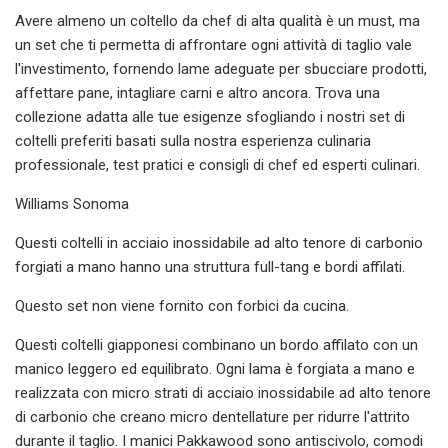
Avere almeno un coltello da chef di alta qualità è un must, ma
un set che ti permetta di affrontare ogni attività di taglio vale
l'investimento, fornendo lame adeguate per sbucciare prodotti,
affettare pane, intagliare carni e altro ancora. Trova una
collezione adatta alle tue esigenze sfogliando i nostri set di
coltelli preferiti basati sulla nostra esperienza culinaria
professionale, test pratici e consigli di chef ed esperti culinari.
Williams Sonoma
Questi coltelli in acciaio inossidabile ad alto tenore di carbonio
forgiati a mano hanno una struttura full-tang e bordi affilati.
Questo set non viene fornito con forbici da cucina.
Questi coltelli giapponesi combinano un bordo affilato con un
manico leggero ed equilibrato. Ogni lama è forgiata a mano e
realizzata con micro strati di acciaio inossidabile ad alto tenore
di carbonio che creano micro dentellature per ridurre l'attrito
durante il taglio. I manici Pakkawood sono antiscivolo, comodi